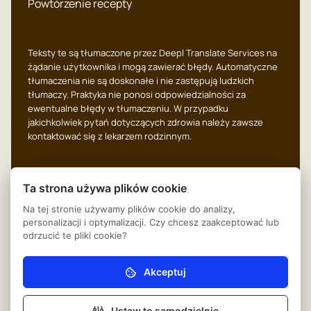
Powtórzenie recepty
Teksty te są tłumaczone przez Deepl Translate Services na
żądanie użytkownika i mogą zawierać błędy. Automatyczne
tłumaczenia nie są doskonałe i nie zastępują ludzkich
tłumaczy. Praktyka nie ponosi odpowiedzialności za
ewentualne błędy w tłumaczeniu. W przypadku
jakichkolwiek pytań dotyczących zdrowia należy zawsze
kontaktować się z lekarzem rodzinnym.
Ta strona używa plików cookie
Na tej stronie używamy plików cookie do analizy,
System reklamacji
© 2026
Huisartsenpraktijk
personalizacji i optymalizacji. Czy chcesz zaakceptować lub
Stokkeland
odrzucić te pliki cookie?
Przepisy dotyczące
prywatności
Powered by Ontzorg.site
Akceptuj
Niezbędne (obowiązkowe)
Ustawienia plików cookie
Bez tych plików cookie strona internetowa nie może
działać prawidłowo.
Ustaw to samodzielnie