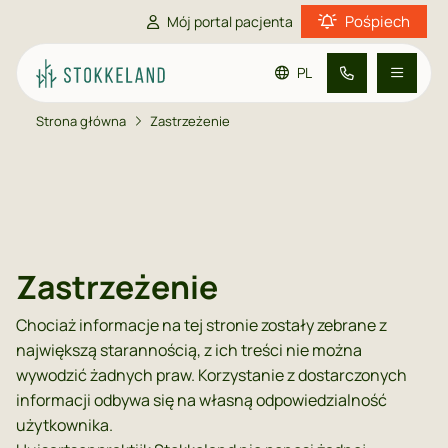
Pośpiech
Mój portal pacjenta
PL
Strona główna
Zastrzeżenie
Przejdź do treści głównej
Przejdź do stopki
Przejdź do ustawień dostępności
Informacje praktyczne
Informacje dla pacjenta
Zastrzeżenie
Kontakt
Chociaż informacje na tej stronie zostały zebrane z
największą starannością, z ich treści nie można
wywodzić żadnych praw. Korzystanie z dostarczonych
informacji odbywa się na własną odpowiedzialność
użytkownika.