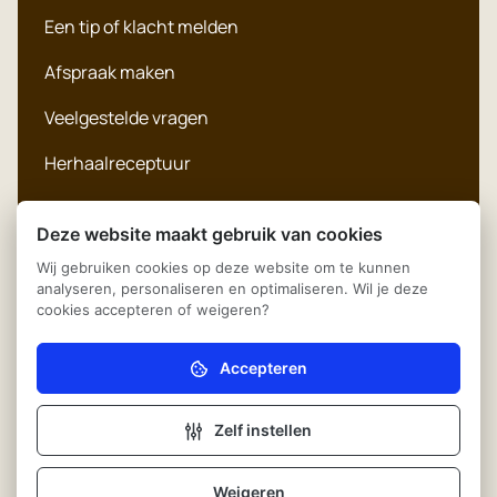
Een tip of klacht melden
Afspraak maken
Veelgestelde vragen
Herhaalreceptuur
Deze website maakt gebruik van cookies
Wij gebruiken cookies op deze website om te kunnen
analyseren, personaliseren en optimaliseren. Wil je deze
Klachtenregeling
© 2026
Huisartsenpraktijk
cookies accepteren of weigeren?
Stokkeland
Privacyreglement
Aangedreven door Ontzorg.site
Accepteren
Noodzakelijk (verplicht)
Cookie instellingen
Zonder deze cookies kan de website niet naar
behoren werken.
Zelf instellen
Disclaimer
Analytisch
Deze cookies helpen ons (anoniem) te begrijpen hoe
Weigeren