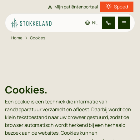
Spoed
Mijn patiëntenportaal
NL
Home
Cookies
Ga naar de hoofdinhoud
Ga naar de footer
Ga naar de toegankelijkheidsinstellingen
Praktijkinformatie
Patiënteninformatie
Cookies
.
Contact
Een cookie is een techniek die informatie van
randapparatuur verzamelt en afleest. Daarbij wordt een
klein tekstbestand naar uw browser gestuurd, zodat de
browser automatisch wordt herkend bij een herhaald
bezoek aan de websites. Cookies kunnen