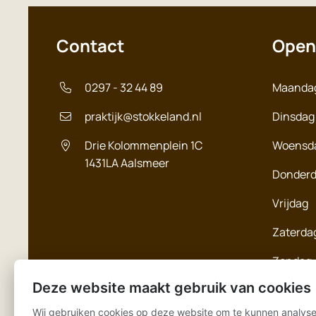
Contact
Open
0297 - 32 44 89
Maanda
praktijk@stokkeland.nl
Dinsdag
Drie Kolommenplein 1C
Woensd
1431LA
Aalsmeer
Donder
Vrijdag
Zaterda
Zondag
Deze website maakt gebruik van cookies
Wij gebruiken cookies op deze website om te kunnen analyse