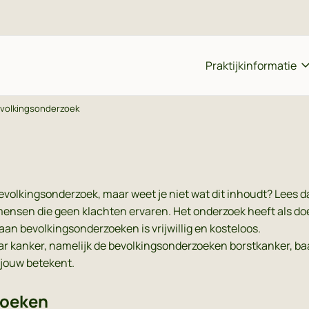
Praktijkinformatie
volkingsonderzoek
praak maken
Team
haalreceptuur
Inschrijven bij de praktijk
volkingsonderzoek, maar weet je niet wat dit inhoudt? Lees d
edonderzoek
Vacatures
nsen die geen klachten ervaren. Het onderzoek heeft als doel 
onsult
Patiëntvragenlijst
an bevolkingsonderzoeken is vrijwillig en kosteloos.
r kanker, namelijk de bevolkingsonderzoeken borstkanker, ba
 of klacht melden
 jouw betekent.
lgestelde vragen
zoeken