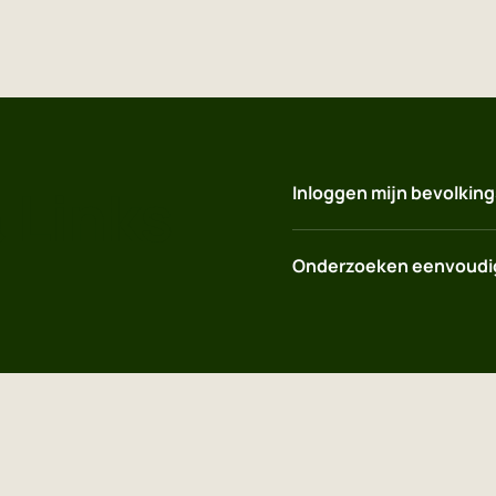
Dutch
English
Polish
 Links
Inloggen mijn bevolkin
Onderzoeken eenvoudig