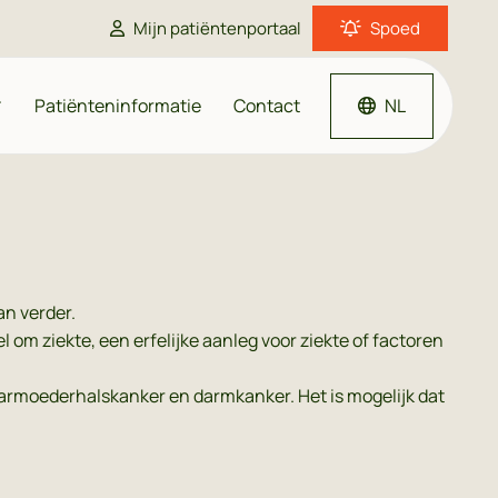
Mijn patiëntenportaal
Spoed
Patiënteninformatie
Contact
NL
Thuisarts
Moet ik naar de dokter?
an verder.
Apotheek
om ziekte, een erfelijke aanleg voor ziekte of factoren
Een huisarts dichtbij
armoederhalskanker en darmkanker. Het is mogelijk dat