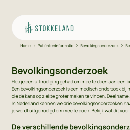
Home
Patiënteninformatie
Bevolkingsonderzoek
Be
Ga naar de hoofdinhoud
Ga naar de footer
Ga naar de toegankelijkheidsinstellingen
Afs
Bevolkingsonderzoek
Her
Heb je een uitnodiging gehad om mee te doen aan een be
Blo
Een bevolkingsonderzoek is een medisch onderzoek bij me
E-c
die de kans op ziekte groter maken te vinden. Deelname a
In Nederland kennen we drie bevolkingsonderzoeken naa
Tip
je wordt uitgenodigd om mee te doen. Bekijk wat dit voor
Vee
De verschillende bevolkingsonder